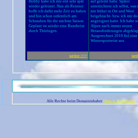
Hobby habe ich mir erst sehr spät
auf gelernt habe. Später
wieder geleistet. Nun als Rentner
unterrichtete ich selbst, was
hoffe ich dafür mehr Zeit zu haben
mir früher in Ost und West
und bin schon ordentlich am
beigebracht- bzw. ich mir do
Schrauben für die nächste Saison
.
angeeignet hatte. Ich habe s
Geplant ist wieder eine Rundreise
Alpen nach immer neuen
durch Thüringen.
Herausforderungen abgeklap
Ausgerechnet 2010 fiel eine
Wintersportreise aus.
weiter >>>
wei
Alle Rechte beim Domaininhaber
Hans A. Burmeister
W