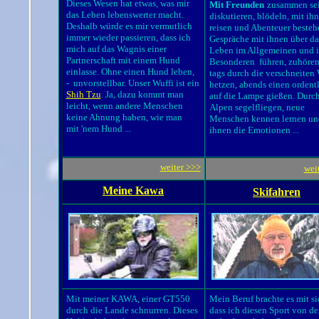
Dieses Wesen hat etwas, was mir
Mit Freunden
zusammen sei
das Leben lebenswerter macht.
diskutieren, blödeln, mit ih
Deshalb würde es mir vermutlich
reisen und Abenteuer besteh
immer wieder passieren, dass ich
Gespräche mit ihnen über da
mich auf das Wagnis einer
Leben im Allgemeinen und 
Partnerschaft mit einem Hund
Besonderen führen, zuhören
einlasse. Ohne einen Hund leben,
tags durch die verschneiten
- unvorstellbar. Unser Wuffi ist ein
hetzen, abends einen ordent
Shih Tzu
. Ja, dazu kommt man
auf die Lampe gießen. Durch
leicht, wenn andere Menschen
Alpen segelfliegen, neue
keine Ahnung haben, wie man
Menschen kennen lernen un
mit 'nem Hund ...
ihnen die Emotionen ...
weiter >>>
wei
Meine Kawa
Skifahren
Mit meiner KAWA, einer GT550
Mein Beruf brachte es mit si
durch die Lande schnurren. Dieses
dass ich diesen Sport von de